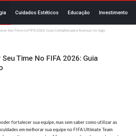
gia
Cuidados Estéticos
Educação
Investimento
rar Seu Time no FIFA 2026: Guia Completo para Avançar no Jogo
 Seu Time No FIFA 2026: Guia
o
oder fortalecer sua equipe, mas sem saber como utilizar as
ificuldades em melhorar sua equipe no FIFA Ultimate Team