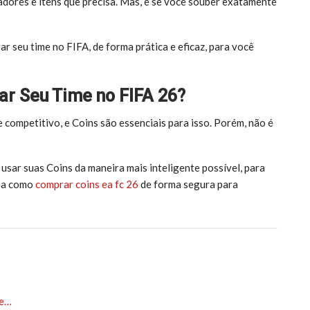
adores e itens que precisa. Mas, e se você souber exatamente
r seu time no FIFA, de forma prática e eficaz, para você
r Seu Time no FIFA 26?
e competitivo, e Coins são essenciais para isso. Porém, não é
 usar suas Coins da maneira mais inteligente possível, para
iba como
comprar coins ea fc 26
de forma segura para
 e…