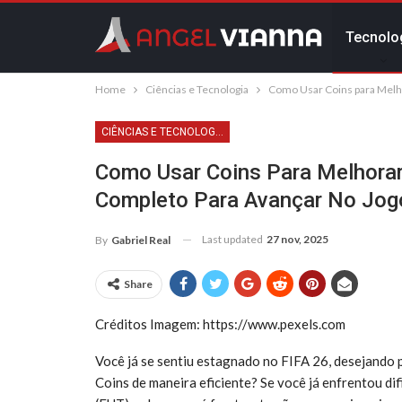
Tecnolo
Home
Ciências e Tecnologia
Como Usar Coins para Melho
CIÊNCIAS E TECNOLOGIA
Como Usar Coins Para Melhorar
Completo Para Avançar No Jog
Last updated
27 nov, 2025
By
Gabriel Real
Share
Créditos Imagem: https://www.pexels.com
Você já se sentiu estagnado no FIFA 26, desejando p
Coins de maneira eficiente? Se você já enfrentou d