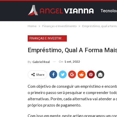
Tecnolo
Home
Finanças e Investimento
Empréstimo, qual a form
FINANÇAS E INVESTIMENTO
Empréstimo, Qual A Forma Mais
On
1 set, 2022
By
Gabriel Real
Share
Com objetivo de conseguir um empréstimo e encont
o primeiro passo será pesquisar e compreender todo
alternativas. Porém, cada alternativa vai atender a 
próprios prazos de pagamento.
Com isso em mente, neste artigo preparamos um con