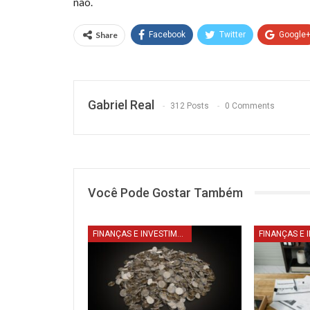
não.
Share
Facebook
Twitter
Google
Gabriel Real
312 Posts
0 Comments
Você Pode Gostar Também
FINANÇAS E INVESTIMENTO