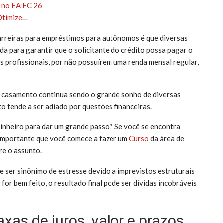
 no EA FC 26
 Otimize…
arreiras para empréstimos para autônomos é que diversas
a para garantir que o solicitante do crédito possa pagar o
 profissionais, por não possuírem uma renda mensal regular,
 casamento continua sendo o grande sonho de diversas
 tende a ser adiado por questões financeiras.
dinheiro para dar um grande passo? Se você se encontra
é importante que você comece a fazer um
Curso
da área de
re o assunto.
ser sinônimo de estresse devido a imprevistos estruturais
or bem feito, o resultado final pode ser dividas incobráveis ​​
as de juros, valor e prazos