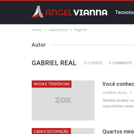
Tecnolo
Home
Gabriel Real
Page 59
Autor
GABRIEL REAL
312 POSTS
0 COMMENTS
Você conhec
MODA E TENDÊNCIAS
GABRIEL REAL
Vestido breezy co
casa muitas vezes
Quartos mini
CASA E DECORAÇÃO