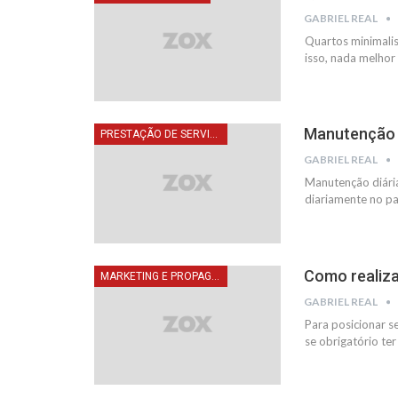
GABRIEL REAL
Quartos minimalist
isso, nada melhor
Manutenção d
PRESTAÇÃO DE SERVIÇOS
GABRIEL REAL
Manutenção diária
diariamente no paí
Como realiza
MARKETING E PROPAGANDA
GABRIEL REAL
Para posicionar s
se obrigatório ter