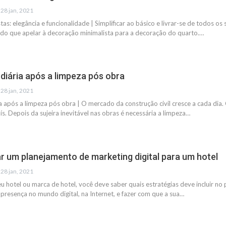
28 jan, 2021
as: elegância e funcionalidade | Simplificar ao básico e livrar-se de todos o
 do que apelar à decoração minimalista para a decoração do quarto.…
iária após a limpeza pós obra
28 jan, 2021
 após a limpeza pós obra | O mercado da construção civil cresce a cada dia.
s. Depois da sujeira inevitável nas obras é necessária a limpeza…
r um planejamento de marketing digital para um hotel
28 jan, 2021
eu hotel ou marca de hotel, você deve saber quais estratégias deve incluir no
 presença no mundo digital, na Internet, e fazer com que a sua…